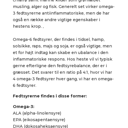
chiafrø samt marine kilder som grønlæbet
musling, alger og fisk. Generelt set virker omega-
3 fedtsyrerne antiinflammatoriske, men de har
også en række andre vigtige egenskaber i
hestens krop. ,
Omega-6 fedtsyrer, der findes i tidsel, hamp,
solsikke, raps, majs og soja, er også vigtige, men
et for højt indtag kan skabe en ubalance i den
inflammatoriske respons. Hos heste vil vi typisk
gerne efterligne den fedtsyrebalance, der er i
græsset. Det svarer til en ratio på 4:1, hvor vi har
4 omega-3 fedtsyrer hver gang, vi har en omega-
6 fedtsyrer.
Fedtsyrerne findes i disse former:
Omega-3:
ALA (alpha-linolensyre)
EPA (eikosapentaensyre)
DHA (dokosaheksaensyre)